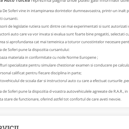
la Auto Tulcea
reprezinta pagina unde puteti gasi informatii util
 De Soferi vine in intampinarea dorintelor dumneavoastra, printr-un inalt pro
ti cursanti.
orii de legislatie rutiera sunt dintre cei mai experimentati si sunt autorizat
ctorii auto care va vor invata si evalua sunt foarte bine pregatiti, selectati cu
rea si aprofundarea cat mai temeinica a toturor cunostintelor necesare pen
 de Soferi pune la dispozitia cursantului:
baza materiala in conformitate cu noile Norme Europene ;
fturi specializate pentru simulare chestionar examen si conducere pe calcula
rsonal calificat pentru fiecare disciplina in parte;
tovehiculul de scoala dar si instructorul auto cu care a efectuat cursurile ,p
 de Soferi pune la dispozitia d-voastra autovehiculele agreeate de R.A.R., in 
ta stare de functionare, oferind astfel tot confortul de care aveti nevoie.
RVICII