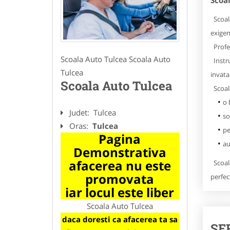
Scoa
Scoala
exigen
Profes
Scoala Auto Tulcea Scoala Auto
Instru
Tulcea
invata
Scoala Auto Tulcea
Scoala
o 
Judet:
Tulcea
so
Oras:
Tulcea
pe
Pagina
au
Demonstrativa
afacerea nu este
Scoala
promovata
perfec
iar locul este liber
Scoala Auto Tulcea
daca doresti ca afacerea ta sa
SE