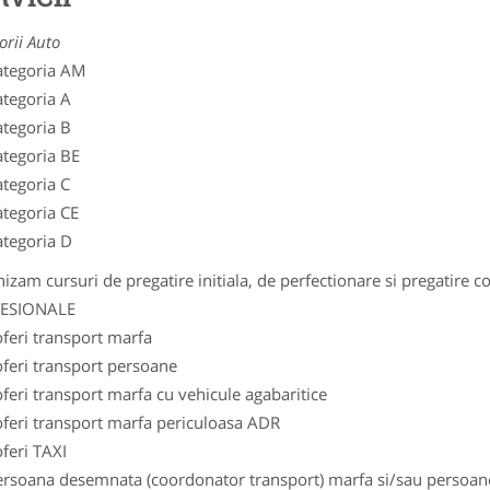
orii Auto
ategoria AM
ategoria A
ategoria B
ategoria BE
ategoria C
ategoria CE
ategoria D
izam cursuri de pregatire initiala, de perfectionare si pregatire
ESIONALE
feri transport marfa
oferi transport persoane
feri transport marfa cu vehicule agabaritice
oferi transport marfa periculoasa ADR
feri TAXI
ersoana desemnata (coordonator transport) marfa si/sau persoan