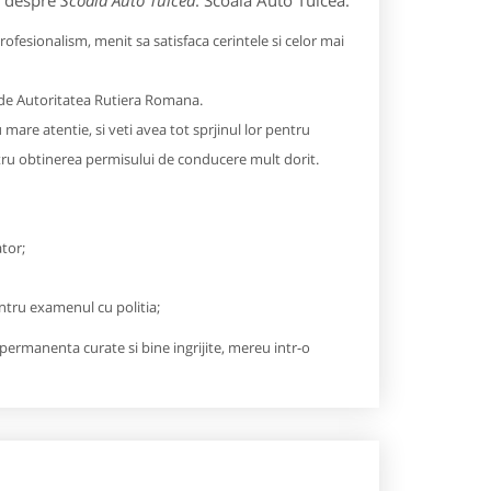
e despre
Scoala Auto Tulcea
: Scoala Auto Tulcea.
fesionalism, menit sa satisfaca cerintele si celor mai
i de Autoritatea Rutiera Romana.
 mare atentie, si veti avea tot sprjinul lor pentru
tru obtinerea permisului de conducere mult dorit.
tor;
entru examenul cu politia;
permanenta curate si bine ingrijite, mereu intr-o