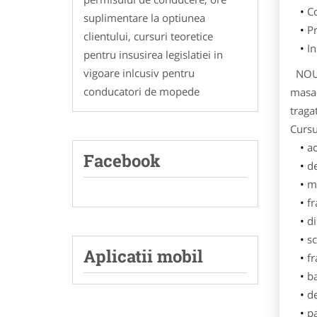
Co
suplimentare la optiunea
Pr
clientului, cursuri teoretice
In
pentru insusirea legislatiei in
vigoare inlcusiv pentru
NOU!!
conducatori de mopede
masa 
traga
Cursu
ac
Facebook
d
m
f
di
sc
Aplicatii mobil
f
b
de
p