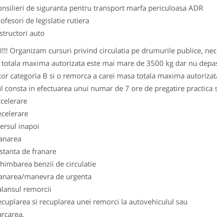
nsilieri de siguranta pentru transport marfa periculoasa ADR
ofesori de legislatie rutiera
structori auto
! Organizam cursuri privind circulatia pe drumurile publice, nec
totala maxima autorizata este mai mare de 3500 kg dar nu depas
tor categoria B si o remorca a carei masa totala maxima autorizat
l consta in efectuarea unui numar de 7 ore de pregatir
e practica
celerare
ecelerare
ersul inapoi
ranarea
stanta de franare
himbarea benzii de circulatie
ranarea/manevra de urgenta
alansul remorcii
cuplarea si recuplarea unei remorci la autovehiculul sau
arcarea.