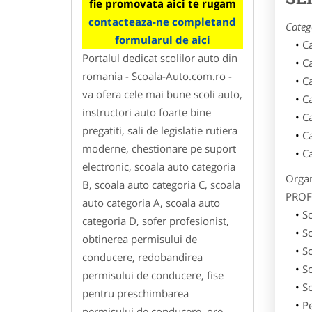
fie promovata aici te rugam
contacteaza-ne completand
Categ
formularul de aici
C
Portalul dedicat scolilor auto din
C
romania - Scoala-Auto.com.ro -
C
va ofera cele mai bune scoli auto,
C
instructori auto foarte bine
C
pregatiti, sali de legislatie rutiera
C
moderne, chestionare pe suport
C
electronic, scoala auto categoria
Organ
B, scoala auto categoria C, scoala
PROF
auto categoria A, scoala auto
So
categoria D, sofer profesionist,
S
obtinerea permisului de
So
conducere, redobandirea
S
permisului de conducere, fise
So
pentru preschimbarea
P
permisului de conducere, ore