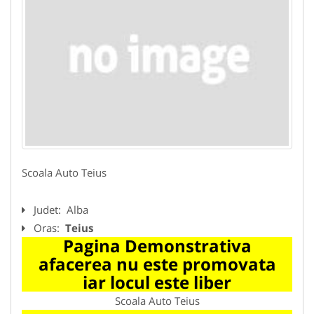
Scoala Auto Teius
Judet:
Alba
Oras:
Teius
Pagina Demonstrativa
afacerea nu este promovata
iar locul este liber
Scoala Auto Teius