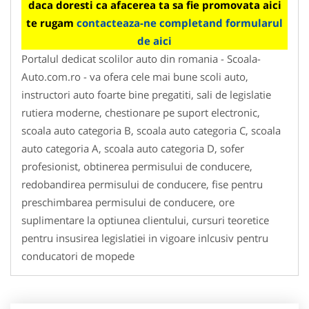
daca doresti ca afacerea ta sa fie promovata aici
te rugam
contacteaza-ne completand formularul
de aici
Portalul dedicat scolilor auto din romania - Scoala-
Auto.com.ro - va ofera cele mai bune scoli auto,
instructori auto foarte bine pregatiti, sali de legislatie
rutiera moderne, chestionare pe suport electronic,
scoala auto categoria B, scoala auto categoria C, scoala
auto categoria A, scoala auto categoria D, sofer
profesionist, obtinerea permisului de conducere,
redobandirea permisului de conducere, fise pentru
preschimbarea permisului de conducere, ore
suplimentare la optiunea clientului, cursuri teoretice
pentru insusirea legislatiei in vigoare inlcusiv pentru
conducatori de mopede