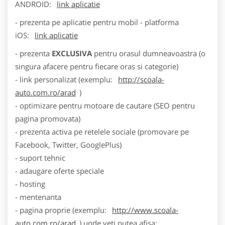
ANDROID:
link aplicatie
- prezenta pe aplicatie pentru mobil - platforma
iOS:
link aplicatie
- prezenta
EXCLUSIVA
pentru orasul dumneavoastra (o
singura afacere pentru fiecare oras si categorie)
- link personalizat (exemplu:
http://scoala-
auto.com.ro/arad
)
- optimizare pentru motoare de cautare (SEO pentru
pagina promovata)
- prezenta activa pe retelele sociale (promovare pe
Facebook, Twitter, GooglePlus)
- suport tehnic
- adaugare oferte speciale
- hosting
- mentenanta
- pagina proprie (exemplu:
http://www.scoala-
auto.com.ro/arad
) unde veti putea afisa: