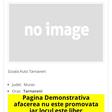
Scoala Auto Tarnaveni
Judet:
Mures
Oras:
Tarnaveni
Pagina Demonstrativa
afacerea nu este promovata
iar locul este liber