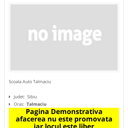
Scoala Auto Talmaciu
Judet:
Sibiu
Oras:
Talmaciu
Pagina Demonstrativa
afacerea nu este promovata
iar locul este liber