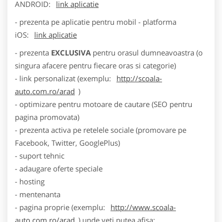
ANDROID:
link aplicatie
- prezenta pe aplicatie pentru mobil - platforma
iOS:
link aplicatie
- prezenta
EXCLUSIVA
pentru orasul dumneavoastra (o
singura afacere pentru fiecare oras si categorie)
- link personalizat (exemplu:
http://scoala-
auto.com.ro/arad
)
- optimizare pentru motoare de cautare (SEO pentru
pagina promovata)
- prezenta activa pe retelele sociale (promovare pe
Facebook, Twitter, GooglePlus)
- suport tehnic
- adaugare oferte speciale
- hosting
- mentenanta
- pagina proprie (exemplu:
http://www.scoala-
auto.com.ro/arad
) unde veti putea afisa: