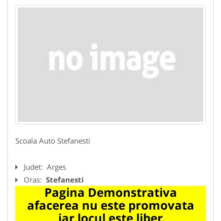
Scoala Auto Stefanesti
Judet:
Arges
Oras:
Stefanesti
Pagina Demonstrativa
afacerea nu este promovata
iar locul este liber