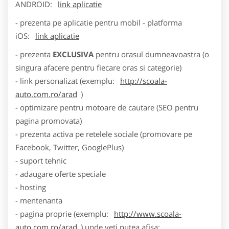
ANDROID:
link aplicatie
- prezenta pe aplicatie pentru mobil - platforma
iOS:
link aplicatie
- prezenta
EXCLUSIVA
pentru orasul dumneavoastra (o
singura afacere pentru fiecare oras si categorie)
- link personalizat (exemplu:
http://scoala-
auto.com.ro/arad
)
- optimizare pentru motoare de cautare (SEO pentru
pagina promovata)
- prezenta activa pe retelele sociale (promovare pe
Facebook, Twitter, GooglePlus)
- suport tehnic
- adaugare oferte speciale
- hosting
- mentenanta
- pagina proprie (exemplu:
http://www.scoala-
auto.com.ro/arad
) unde veti putea afisa: