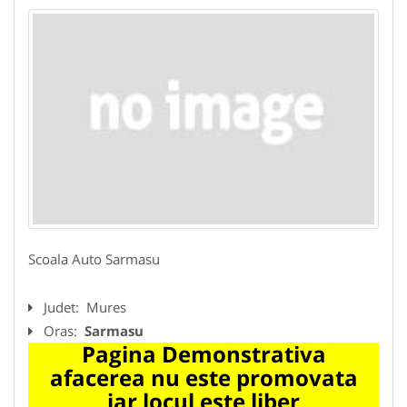
Scoala Auto Sarmasu
Judet:
Mures
Oras:
Sarmasu
Pagina Demonstrativa
afacerea nu este promovata
iar locul este liber