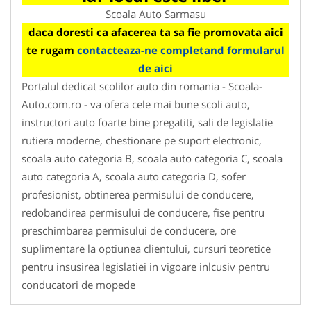
Scoala Auto Sarmasu
daca doresti ca afacerea ta sa fie promovata aici
te rugam
contacteaza-ne completand formularul
de aici
Portalul dedicat scolilor auto din romania - Scoala-
Auto.com.ro - va ofera cele mai bune scoli auto,
instructori auto foarte bine pregatiti, sali de legislatie
rutiera moderne, chestionare pe suport electronic,
scoala auto categoria B, scoala auto categoria C, scoala
auto categoria A, scoala auto categoria D, sofer
profesionist, obtinerea permisului de conducere,
redobandirea permisului de conducere, fise pentru
preschimbarea permisului de conducere, ore
suplimentare la optiunea clientului, cursuri teoretice
pentru insusirea legislatiei in vigoare inlcusiv pentru
conducatori de mopede