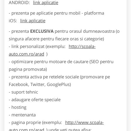
ANDROID:
link aplicatie
- prezenta pe aplicatie pentru mobil - platforma
iOS:
link aplicatie
- prezenta
EXCLUSIVA
pentru orasul dumneavoastra (o
singura afacere pentru fiecare oras si categorie)
- link personalizat (exemplu:
http://scoala-
auto.com.ro/arad
)
- optimizare pentru motoare de cautare (SEO pentru
pagina promovata)
- prezenta activa pe retelele sociale (promovare pe
Facebook, Twitter, GooglePlus)
- suport tehnic
- adaugare oferte speciale
- hosting
- mentenanta
- pagina proprie (exemplu:
http://www.scoala-
auto.com.ro/arad
) unde veti putea afisa: