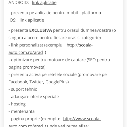
ANDROID:
link aplicatie
- prezenta pe aplicatie pentru mobil - platforma
iOS:
link aplicatie
- prezenta
EXCLUSIVA
pentru orasul dumneavoastra (o
singura afacere pentru fiecare oras si categorie)
- link personalizat (exemplu:
http://scoala-
auto.com.ro/arad
)
- optimizare pentru motoare de cautare (SEO pentru
pagina promovata)
- prezenta activa pe retelele sociale (promovare pe
Facebook, Twitter, GooglePlus)
- suport tehnic
- adaugare oferte speciale
- hosting
- mentenanta
- pagina proprie (exemplu:
http://www.scoala-
auto.com.ro/arad
) unde veti putea afisa: