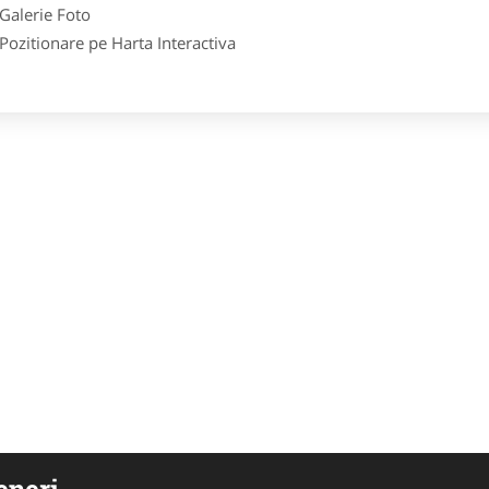
lerie Foto
itionare pe Harta Interactiva
eneri