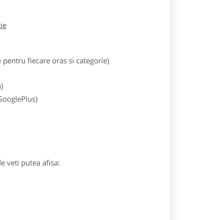
tie
entru fiecare oras si categorie)
)
 GooglePlus)
e veti putea afisa: