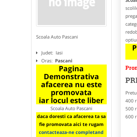
Scoa
scoli
prega
categ
redob
Scoala Auto Pascani
optiu
P
Judet:
Iasi
Oras:
Pascani
Pagina
Prom
Demonstrativa
PR
afacerea nu este
promovata
Pretu
iar locul este liber
400 r
Scoala Auto Pascani
500 r
daca doresti ca afacerea ta sa
600 r
fie promovata aici te rugam
contacteaza-ne completand