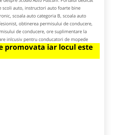
le despre
Scoala Auto Pascani
. Portalul dedicat
scoli auto, instructori auto foarte bine
tronic, scoala auto categoria B, scoala auto
ofesionist, obtinerea permisului de conducere,
misului de conducere, ore suplimentare la
igoare inlcusiv pentru conducatori de mopede
 promovata iar locul este