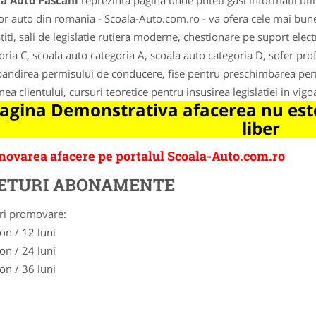
la Auto Pascani
reprezinta pagina unde puteti gasi informatii uti
lor auto din romania - Scoala-Auto.com.ro - va ofera cele mai bune 
titi, sali de legislatie rutiera moderne, chestionare pe suport elec
oria C, scoala auto categoria A, scoala auto categoria D, sofer pr
andirea permisului de conducere, fise pentru preschimbarea per
nea clientului, cursuri teoretice pentru insusirea legislatiei in v
agina Demonstrativa afacerea nu este
liber
ovarea afacere pe portalul Scoala-Auto.com.ro
ETURI ABONAMENTE
ri promovare:
on / 12 luni
on / 24 luni
on / 36 luni