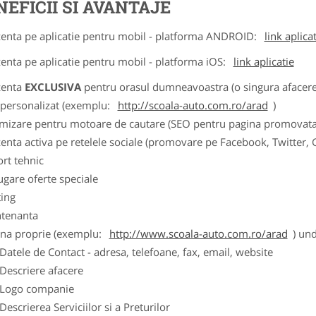
NEFICII SI AVANTAJE
zenta pe aplicatie pentru mobil - platforma ANDROID:
link aplica
zenta pe aplicatie pentru mobil - platforma iOS:
link aplicatie
zenta
EXCLUSIVA
pentru orasul dumneavoastra (o singura afacere p
k personalizat (exemplu:
http://scoala-auto.com.ro/arad
)
imizare pentru motoare de cautare (SEO pentru pagina promovata
zenta activa pe retelele sociale (promovare pe Facebook, Twitter,
ort tehnic
ugare oferte speciale
ting
tenanta
ina proprie (exemplu:
http://www.scoala-auto.com.ro/arad
) und
ele de Contact - adresa, telefoane, fax, email, website
scriere afacere
go companie
crierea Serviciilor si a Preturilor