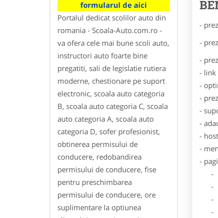
BE
formularul de aici
Portalul dedicat scolilor auto din
- pre
romania - Scoala-Auto.com.ro -
- pre
va ofera cele mai bune scoli auto,
instructori auto foarte bine
- pre
pregatiti, sali de legislatie rutiera
- lin
moderne, chestionare pe suport
- opt
electronic, scoala auto categoria
- pre
B, scoala auto categoria C, scoala
- sup
auto categoria A, scoala auto
- ada
categoria D, sofer profesionist,
- hos
obtinerea permisului de
- men
conducere, redobandirea
- pag
permisului de conducere, fise
- Dat
pentru preschimbarea
- De
permisului de conducere, ore
- Lo
suplimentare la optiunea
- Des