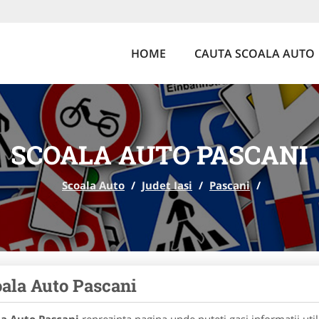
HOME
CAUTA SCOALA AUTO
SCOALA AUTO PASCANI
Scoala Auto
/
Judet Iasi
/
Pascani
/
ala Auto Pascani