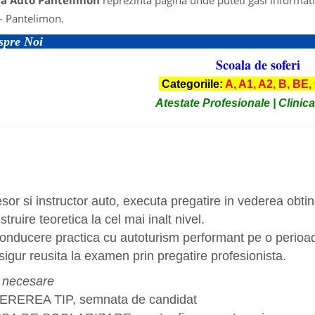
la Auto Pantelimon
reprezinta pagina unde puteti gasi informati
- Pantelimon.
spre Noi
Scoala de soferi
Categoriile:
A, A1, A2, B, BE,
Atestate Profesionale | Clinic
esor si instructor auto, executa pregatire in vederea obti
nstruire teoretica la cel mai inalt nivel.
onducere practica cu autoturism performant pe o perioad
sigur reusita la examen prin pregatire profesionista.
 necesare
EREREA TIP, semnata de candidat