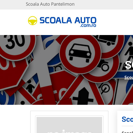
Scoala Auto Pantelimon
S
Sco
Sco