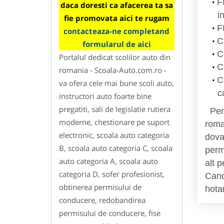
F
daca doresti ca afacerea ta sa
i
fie promovata aici te rugam
F
contacteaza-ne completand
C
formularul de aici
C
Portalul dedicat scolilor auto din
C
romania - Scoala-Auto.com.ro -
C
va ofera cele mai bune scoli auto,
c
instructori auto foarte bine
pregatiti, sali de legislatie rutiera
Pentr
moderne, chestionare pe suport
roma
electronic, scoala auto categoria
dovad
B, scoala auto categoria C, scoala
perm
auto categoria A, scoala auto
alt 
categoria D, sofer profesionist,
Cand
obtinerea permisului de
hota
conducere, redobandirea
permisului de conducere, fise