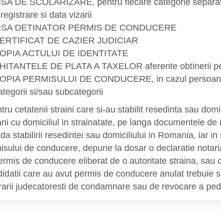
ISA DE SCOLARIZARE, pentru fiecare categorie separate,
nregistrare si data vizarii
ISA DETINATOR PERMIS DE CONDUCERE
ERTIFICAT DE CAZIER JUDICIAR
OPIA ACTULUI DE IDENTITATE
HITANTELE DE PLATA A TAXELOR aferente obtinerii pe
OPIA PERMISULUI DE CONDUCERE, in cazul persoanelor 
ategorii si/sau subcategorii
u cetatenii straini care si-au stabilit resedinta sau domi
ni cu domiciliul in strainatate, pe langa documentele de
a stabilirii resedintei sau domiciliului in Romania, iar in
isului de conducere, depune la dosar o declaratie notari
permis de conducere eliberat de o autoritate straina, sau 
idatii care au avut permis de condu
cere anulat trebuie 
rarii judecatoresti de condamnare sau de revocare a pede