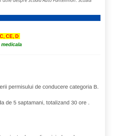
i utile despre
Scoala Auto Pantelimon
: Scoala
 C, CE, D
a medicala
nerii permisului de conducere categoria B.
a de 5 saptamani, totalizand 30 ore .