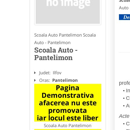
Scoa
Auto 
De
Scoala Auto Pantelimon Scoala
Auto - Pantelimon
Scoala Auto -
Pantelimon
Judet:
Ilfov
Oras:
Pantelimon
prof
Pagina
I
Demonstrativa
C
afacerea nu este
A
promovata
iar locul este liber
Acte
C
Scoala Auto Pantelimon