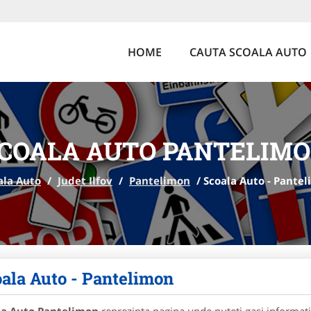
HOME
CAUTA SCOALA AUTO
COALA AUTO PANTELIM
ala Auto
/
Judet Ilfov
/
Pantelimon
/
Scoala Auto - Pante
ala Auto - Pantelimon