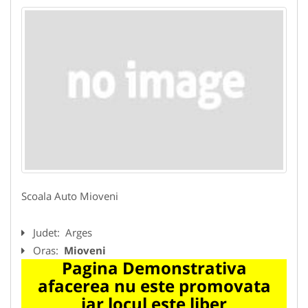
Scoala Auto Mioveni
Judet:
Arges
Oras:
Mioveni
Pagina Demonstrativa
afacerea nu este promovata
iar locul este liber