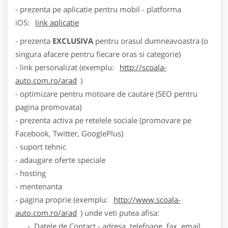
- prezenta pe aplicatie pentru mobil - platforma
iOS:
link aplicatie
- prezenta
EXCLUSIVA
pentru orasul dumneavoastra (o
singura afacere pentru fiecare oras si categorie)
- link personalizat (exemplu:
http://scoala-
auto.com.ro/arad
)
- optimizare pentru motoare de cautare (SEO pentru
pagina promovata)
- prezenta activa pe retelele sociale (promovare pe
Facebook, Twitter, GooglePlus)
- suport tehnic
- adaugare oferte speciale
- hosting
- mentenanta
- pagina proprie (exemplu:
http://www.scoala-
auto.com.ro/arad
) unde veti putea afisa:
- Datele de Contact - adresa, telefoane, fax, email,