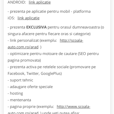
ANDROID:
link aplicatie
- prezenta pe aplicatie pentru mobil - platforma
iOS:
link aplicatie
- prezenta
EXCLUSIVA
pentru orasul dumneavoastra (o
singura afacere pentru fiecare oras si categorie)
- link personalizat (exemplu:
http://scoala-
auto.com.ro/arad
)
- optimizare pentru motoare de cautare (SEO pentru
pagina promovata)
- prezenta activa pe retelele sociale (promovare pe
Facebook, Twitter, GooglePlus)
- suport tehnic
- adaugare oferte speciale
- hosting
- mentenanta
- pagina proprie (exemplu:
http://www.scoala-
auto.com.ro/arad
) unde veti putea afisa: