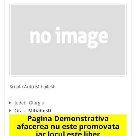
Scoala Auto Mihailesti
Judet:
Giurgiu
Oras:
Mihailesti
Pagina Demonstrativa
afacerea nu este promovata
iar locul este liber