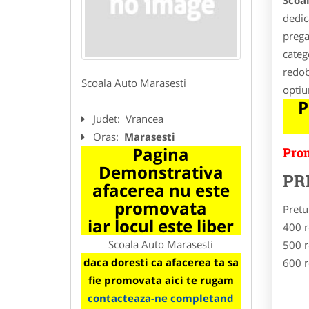
Scoa
dedic
prega
categ
redob
Scoala Auto Marasesti
optiu
P
Judet:
Vrancea
Oras:
Marasesti
Pagina
Prom
Demonstrativa
PR
afacerea nu este
promovata
Pretu
iar locul este liber
400 r
Scoala Auto Marasesti
500 r
daca doresti ca afacerea ta sa
600 r
fie promovata aici te rugam
contacteaza-ne completand