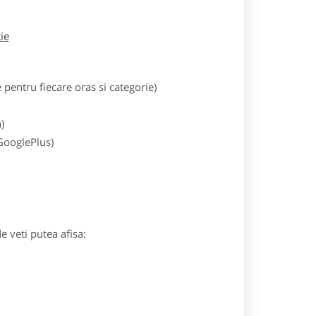
tie
entru fiecare oras si categorie)
)
 GooglePlus)
e veti putea afisa: