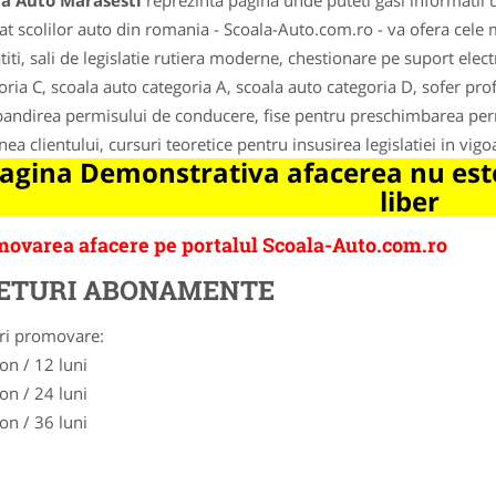
la Auto Marasesti
reprezinta pagina unde puteti gasi informatii 
at scolilor auto din romania - Scoala-Auto.com.ro - va ofera cele m
titi, sali de legislatie rutiera moderne, chestionare pe suport elec
oria C, scoala auto categoria A, scoala auto categoria D, sofer pr
andirea permisului de conducere, fise pentru preschimbarea per
nea clientului, cursuri teoretice pentru insusirea legislatiei in v
agina Demonstrativa afacerea nu este
liber
ovarea afacere pe portalul Scoala-Auto.com.ro
ETURI ABONAMENTE
ri promovare:
on / 12 luni
on / 24 luni
on / 36 luni