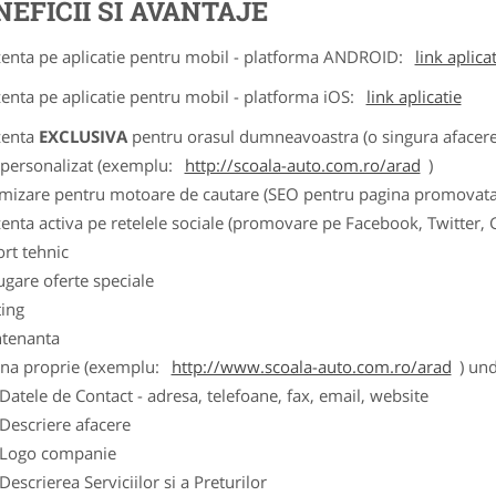
NEFICII SI AVANTAJE
zenta pe aplicatie pentru mobil - platforma ANDROID:
link aplica
zenta pe aplicatie pentru mobil - platforma iOS:
link aplicatie
zenta
EXCLUSIVA
pentru orasul dumneavoastra (o singura afacere p
k personalizat (exemplu:
http://scoala-auto.com.ro/arad
)
imizare pentru motoare de cautare (SEO pentru pagina promovata
zenta activa pe retelele sociale (promovare pe Facebook, Twitter,
ort tehnic
ugare oferte speciale
ting
tenanta
ina proprie (exemplu:
http://www.scoala-auto.com.ro/arad
) und
ele de Contact - adresa, telefoane, fax, email, website
scriere afacere
go companie
crierea Serviciilor si a Preturilor