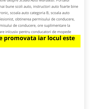
utile despre
Scoala Auto Marasesti
. Portalul
ai bune scoli auto, instructori auto foarte bine
tronic, scoala auto categoria B, scoala auto
ofesionist, obtinerea permisului de conducere,
misului de conducere, ore suplimentare la
igoare inlcusiv pentru conducatori de mopede
 promovata iar locul este