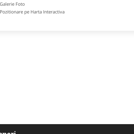
lerie Foto
itionare pe Harta Interactiva
eneri