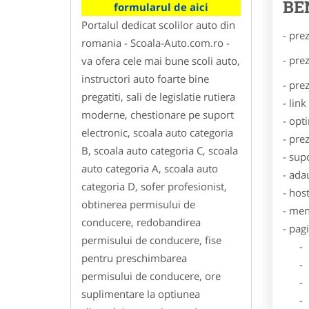
BE
formularul de aici
Portalul dedicat scolilor auto din
- pre
romania - Scoala-Auto.com.ro -
- pre
va ofera cele mai bune scoli auto,
instructori auto foarte bine
- pre
pregatiti, sali de legislatie rutiera
- lin
moderne, chestionare pe suport
- opt
electronic, scoala auto categoria
- pre
B, scoala auto categoria C, scoala
- sup
auto categoria A, scoala auto
- ada
categoria D, sofer profesionist,
- hos
obtinerea permisului de
- men
conducere, redobandirea
- pag
permisului de conducere, fise
- Dat
pentru preschimbarea
- De
permisului de conducere, ore
- Lo
suplimentare la optiunea
- Des