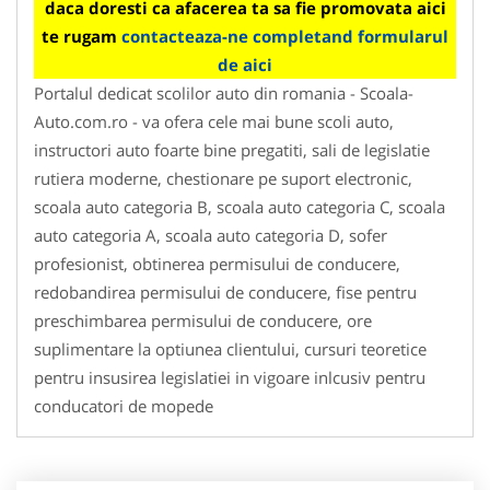
daca doresti ca afacerea ta sa fie promovata aici
te rugam
contacteaza-ne completand formularul
de aici
Portalul dedicat scolilor auto din romania - Scoala-
Auto.com.ro - va ofera cele mai bune scoli auto,
instructori auto foarte bine pregatiti, sali de legislatie
rutiera moderne, chestionare pe suport electronic,
scoala auto categoria B, scoala auto categoria C, scoala
auto categoria A, scoala auto categoria D, sofer
profesionist, obtinerea permisului de conducere,
redobandirea permisului de conducere, fise pentru
preschimbarea permisului de conducere, ore
suplimentare la optiunea clientului, cursuri teoretice
pentru insusirea legislatiei in vigoare inlcusiv pentru
conducatori de mopede