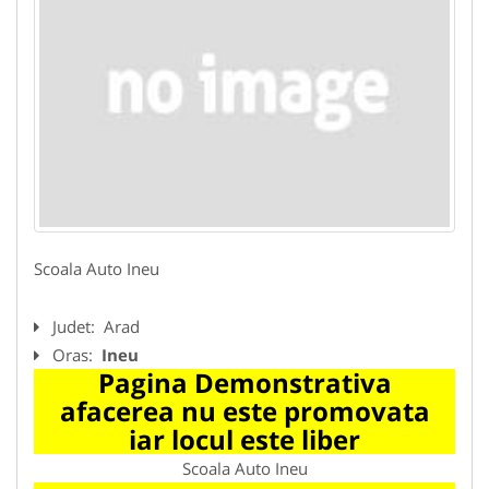
Scoala Auto Ineu
Judet:
Arad
Oras:
Ineu
Pagina Demonstrativa
afacerea nu este promovata
iar locul este liber
Scoala Auto Ineu