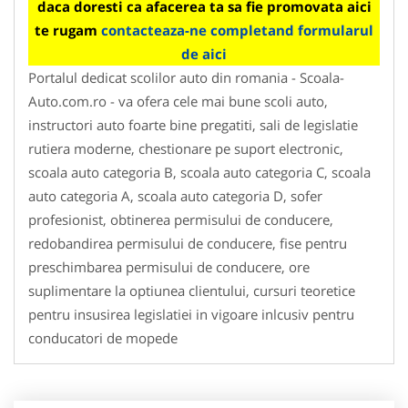
daca doresti ca afacerea ta sa fie promovata aici
te rugam
contacteaza-ne completand formularul
de aici
Portalul dedicat scolilor auto din romania - Scoala-
Auto.com.ro - va ofera cele mai bune scoli auto,
instructori auto foarte bine pregatiti, sali de legislatie
rutiera moderne, chestionare pe suport electronic,
scoala auto categoria B, scoala auto categoria C, scoala
auto categoria A, scoala auto categoria D, sofer
profesionist, obtinerea permisului de conducere,
redobandirea permisului de conducere, fise pentru
preschimbarea permisului de conducere, ore
suplimentare la optiunea clientului, cursuri teoretice
pentru insusirea legislatiei in vigoare inlcusiv pentru
conducatori de mopede