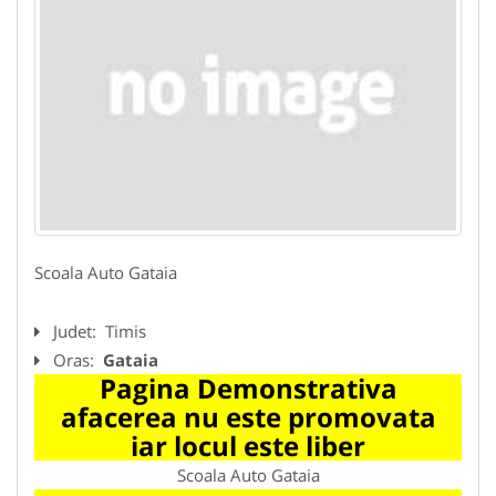
Scoala Auto Gataia
Judet:
Timis
Oras:
Gataia
Pagina Demonstrativa
afacerea nu este promovata
iar locul este liber
Scoala Auto Gataia