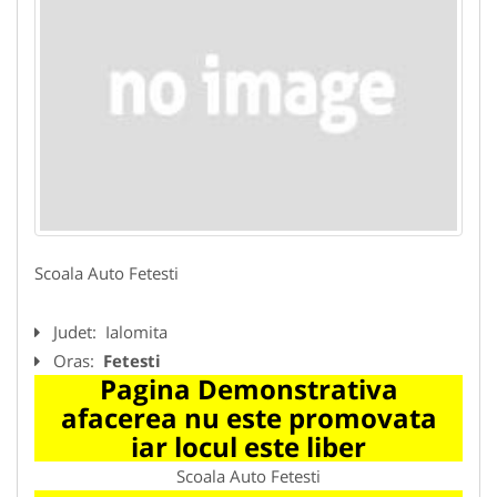
Scoala Auto Fetesti
Judet:
Ialomita
Oras:
Fetesti
Pagina Demonstrativa
afacerea nu este promovata
iar locul este liber
Scoala Auto Fetesti