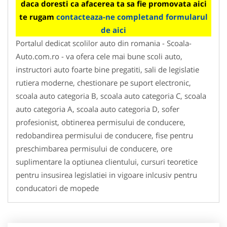
daca doresti ca afacerea ta sa fie promovata aici
te rugam
contacteaza-ne completand formularul
de aici
Portalul dedicat scolilor auto din romania - Scoala-
Auto.com.ro - va ofera cele mai bune scoli auto,
instructori auto foarte bine pregatiti, sali de legislatie
rutiera moderne, chestionare pe suport electronic,
scoala auto categoria B, scoala auto categoria C, scoala
auto categoria A, scoala auto categoria D, sofer
profesionist, obtinerea permisului de conducere,
redobandirea permisului de conducere, fise pentru
preschimbarea permisului de conducere, ore
suplimentare la optiunea clientului, cursuri teoretice
pentru insusirea legislatiei in vigoare inlcusiv pentru
conducatori de mopede