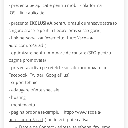
- prezenta pe aplicatie pentru mobil - platforma
iOS:
link aplicatie
- prezenta
EXCLUSIVA
pentru orasul dumneavoastra (o
singura afacere pentru fiecare oras si categorie)
- link personalizat (exemplu:
http://scoala-
auto.com.ro/arad
)
- optimizare pentru motoare de cautare (SEO pentru
pagina promovata)
- prezenta activa pe retelele sociale (promovare pe
Facebook, Twitter, GooglePlus)
- suport tehnic
- adaugare oferte speciale
- hosting
- mentenanta
- pagina proprie (exemplu:
http://www.scoala-
auto.com.ro/arad
) unde veti putea afisa:
- Datele de Contact - adresa, telefoane, fax, email,