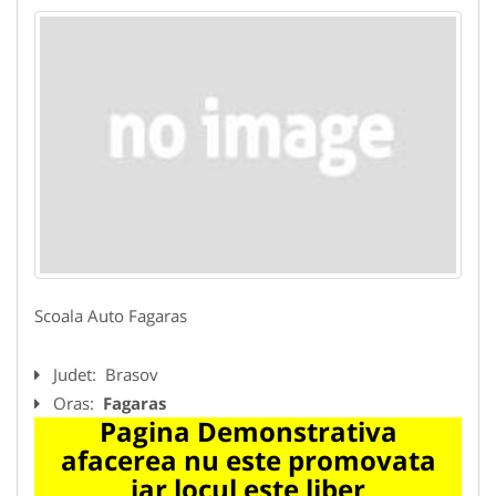
Scoala Auto Fagaras
Judet:
Brasov
Oras:
Fagaras
Pagina Demonstrativa
afacerea nu este promovata
iar locul este liber