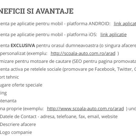
NEFICII SI AVANTAJE
zenta pe aplicatie pentru mobil - platforma ANDROID:
link aplica
zenta pe aplicatie pentru mobil - platforma iOS:
link aplicatie
zenta
EXCLUSIVA
pentru orasul dumneavoastra (o singura afacere p
k personalizat (exemplu:
http://scoala-auto.com.ro/arad
)
imizare pentru motoare de cautare (SEO pentru pagina promovata
zenta activa pe retelele sociale (promovare pe Facebook, Twitter,
ort tehnic
ugare oferte speciale
ting
tenanta
ina proprie (exemplu:
http://www.scoala-auto.com.ro/arad
) und
ele de Contact - adresa, telefoane, fax, email, website
scriere afacere
go companie