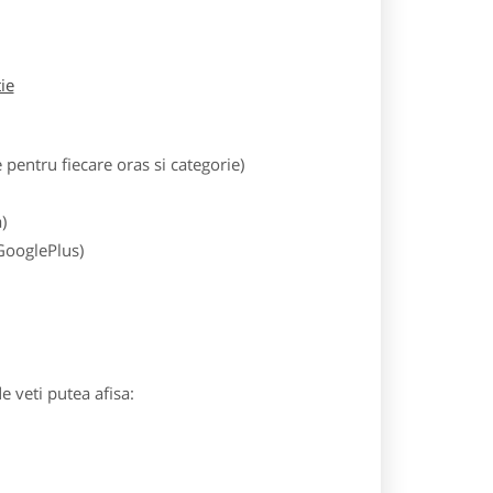
tie
entru fiecare oras si categorie)
)
 GooglePlus)
e veti putea afisa: