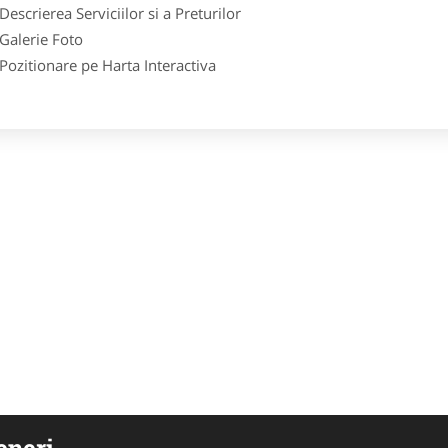
crierea Serviciilor si a Preturilor
lerie Foto
itionare pe Harta Interactiva
eneri