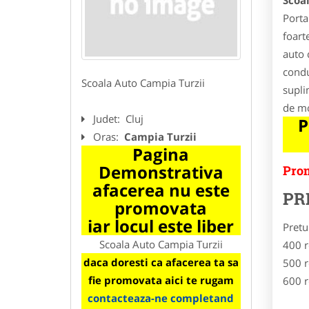
Scoa
Porta
foart
auto 
condu
Scoala Auto Campia Turzii
supli
de m
Judet:
Cluj
P
Oras:
Campia Turzii
Pagina
Demonstrativa
Prom
afacerea nu este
PR
promovata
iar locul este liber
Pretu
Scoala Auto Campia Turzii
400 r
daca doresti ca afacerea ta sa
500 r
fie promovata aici te rugam
600 r
contacteaza-ne completand