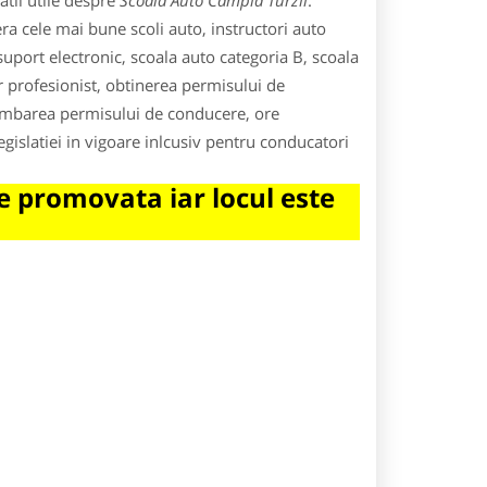
tii utile despre
Scoala Auto Campia Turzii
.
ra cele mai bune scoli auto, instructori auto
 suport electronic, scoala auto categoria B, scoala
r profesionist, obtinerea permisului de
imbarea permisului de conducere, ore
egislatiei in vigoare inlcusiv pentru conducatori
 promovata iar locul este