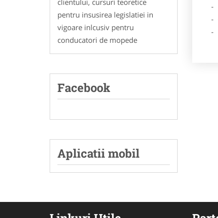
clientului, cursuri teoretice
- Des
pentru insusirea legislatiei in
- Ga
vigoare inlcusiv pentru
- Poz
conducatori de mopede
Facebook
Aplicatii mobil
Linkuri Utile
Part