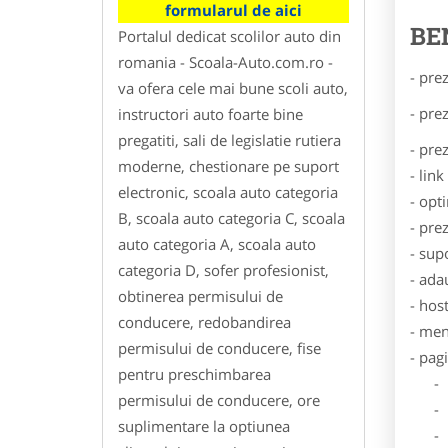
formularul de aici
BE
Portalul dedicat scolilor auto din
romania - Scoala-Auto.com.ro -
- pre
va ofera cele mai bune scoli auto,
- pre
instructori auto foarte bine
pregatiti, sali de legislatie rutiera
- pre
moderne, chestionare pe suport
- lin
electronic, scoala auto categoria
- opt
B, scoala auto categoria C, scoala
- pre
auto categoria A, scoala auto
- sup
categoria D, sofer profesionist,
- ada
obtinerea permisului de
- hos
conducere, redobandirea
- men
permisului de conducere, fise
- pag
pentru preschimbarea
- Dat
permisului de conducere, ore
- De
suplimentare la optiunea
- Lo