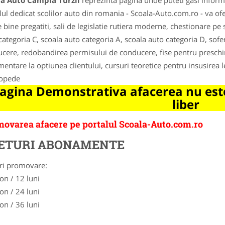
la Auto Campia Turzii
reprezinta pagina unde puteti gasi informa
lul dedicat scolilor auto din romania - Scoala-Auto.com.ro - va ofe
e bine pregatiti, sali de legislatie rutiera moderne, chestionare pe
categoria C, scoala auto categoria A, scoala auto categoria D, sofe
cere, redobandirea permisului de conducere, fise pentru presch
mentare la optiunea clientului, cursuri teoretice pentru insusirea l
opede
agina Demonstrativa afacerea nu este
liber
ovarea afacere pe portalul Scoala-Auto.com.ro
ETURI ABONAMENTE
ri promovare:
on / 12 luni
on / 24 luni
on / 36 luni