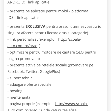
ANDROID:
link aplicatie
- prezenta pe aplicatie pentru mobil - platforma
iOS:
link aplicatie
- prezenta
EXCLUSIVA
pentru orasul dumneavoastra (o
singura afacere pentru fiecare oras si categorie)
- link personalizat (exemplu:
http://scoala-
auto.com.ro/arad
)
- optimizare pentru motoare de cautare (SEO pentru
pagina promovata)
- prezenta activa pe retelele sociale (promovare pe
Facebook, Twitter, GooglePlus)
- suport tehnic
- adaugare oferte speciale
- hosting
- mentenanta
- pagina proprie (exemplu:
http://www.scoala-
auto.com.ro/arad
) unde veti putea afisa: