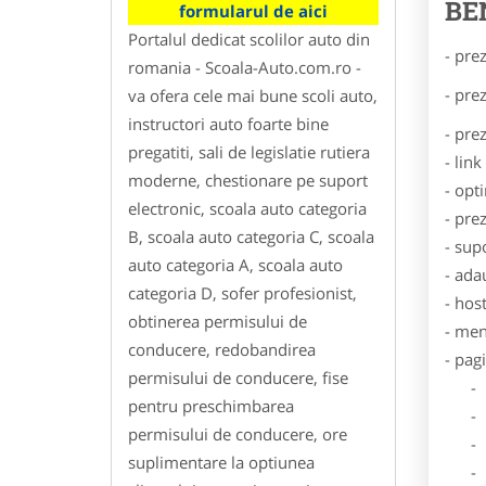
BE
formularul de aici
Portalul dedicat scolilor auto din
- pre
romania - Scoala-Auto.com.ro -
- pre
va ofera cele mai bune scoli auto,
instructori auto foarte bine
- pre
pregatiti, sali de legislatie rutiera
- lin
moderne, chestionare pe suport
- opt
electronic, scoala auto categoria
- pre
B, scoala auto categoria C, scoala
- sup
auto categoria A, scoala auto
- ada
categoria D, sofer profesionist,
- hos
obtinerea permisului de
- men
conducere, redobandirea
- pag
permisului de conducere, fise
- Dat
pentru preschimbarea
- De
permisului de conducere, ore
- Lo
suplimentare la optiunea
- Des