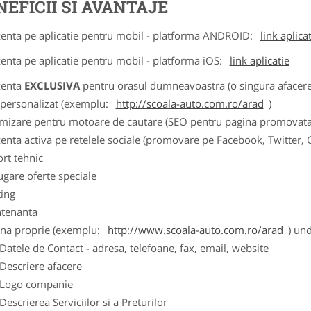
NEFICII SI AVANTAJE
zenta pe aplicatie pentru mobil - platforma ANDROID:
link aplica
zenta pe aplicatie pentru mobil - platforma iOS:
link aplicatie
zenta
EXCLUSIVA
pentru orasul dumneavoastra (o singura afacere p
k personalizat (exemplu:
http://scoala-auto.com.ro/arad
)
imizare pentru motoare de cautare (SEO pentru pagina promovata
zenta activa pe retelele sociale (promovare pe Facebook, Twitter,
ort tehnic
ugare oferte speciale
ting
tenanta
ina proprie (exemplu:
http://www.scoala-auto.com.ro/arad
) und
ele de Contact - adresa, telefoane, fax, email, website
scriere afacere
go companie
crierea Serviciilor si a Preturilor