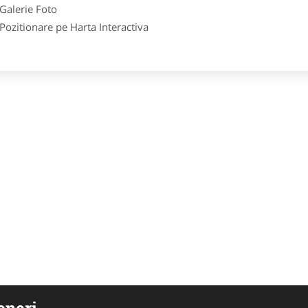
lerie Foto
itionare pe Harta Interactiva
eneri