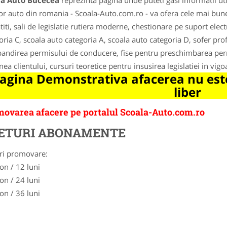
la Auto Bucecea
reprezinta pagina unde puteti gasi informatii ut
lor auto din romania - Scoala-Auto.com.ro - va ofera cele mai bune 
titi, sali de legislatie rutiera moderne, chestionare pe suport elec
oria C, scoala auto categoria A, scoala auto categoria D, sofer pr
andirea permisului de conducere, fise pentru preschimbarea per
nea clientului, cursuri teoretice pentru insusirea legislatiei in v
agina Demonstrativa afacerea nu este
liber
ovarea afacere pe portalul Scoala-Auto.com.ro
ETURI ABONAMENTE
ri promovare:
on / 12 luni
on / 24 luni
on / 36 luni