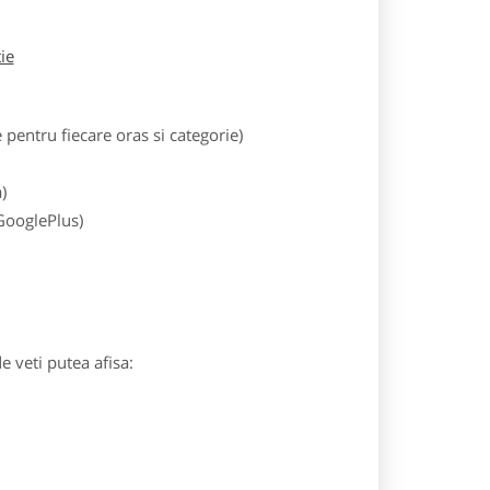
tie
entru fiecare oras si categorie)
)
 GooglePlus)
e veti putea afisa: