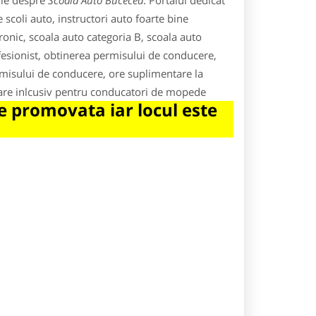
ile despre
Scoala Auto Bucecea
. Portalul dedicat
scoli auto, instructori auto foarte bine
tronic, scoala auto categoria B, scoala auto
ofesionist, obtinerea permisului de conducere,
misului de conducere, ore suplimentare la
igoare inlcusiv pentru conducatori de mopede
 promovata iar locul este