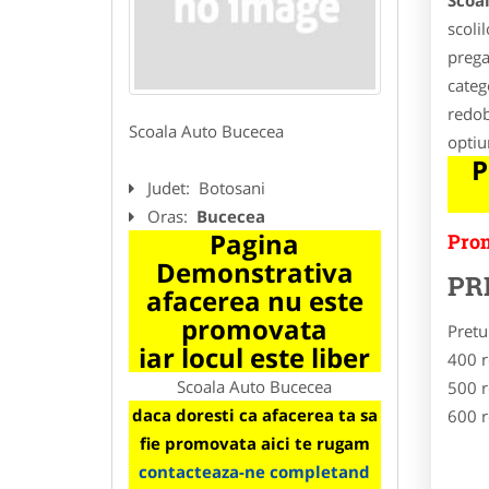
Scoa
scoli
prega
categ
redob
Scoala Auto Bucecea
optiu
P
Judet:
Botosani
Oras:
Bucecea
Pagina
Prom
Demonstrativa
PR
afacerea nu este
promovata
Pretu
iar locul este liber
400 r
Scoala Auto Bucecea
500 r
daca doresti ca afacerea ta sa
600 r
fie promovata aici te rugam
contacteaza-ne completand