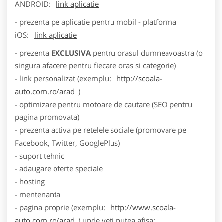
ANDROID:
link aplicatie
- prezenta pe aplicatie pentru mobil - platforma
iOS:
link aplicatie
- prezenta
EXCLUSIVA
pentru orasul dumneavoastra (o
singura afacere pentru fiecare oras si categorie)
- link personalizat (exemplu:
http://scoala-
auto.com.ro/arad
)
- optimizare pentru motoare de cautare (SEO pentru
pagina promovata)
- prezenta activa pe retelele sociale (promovare pe
Facebook, Twitter, GooglePlus)
- suport tehnic
- adaugare oferte speciale
- hosting
- mentenanta
- pagina proprie (exemplu:
http://www.scoala-
auto.com.ro/arad
) unde veti putea afisa: