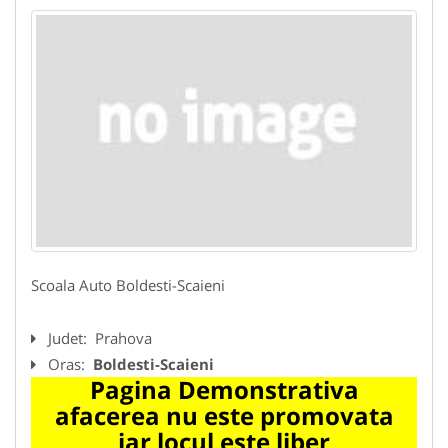
Scoala Auto Boldesti-Scaieni
Judet:
Prahova
Oras:
Boldesti-Scaieni
Pagina Demonstrativa
afacerea nu este promovata
iar locul este liber