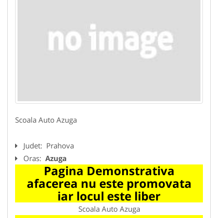
Scoala Auto Azuga
Judet:
Prahova
Oras:
Azuga
Pagina Demonstrativa
afacerea nu este promovata
iar locul este liber
Scoala Auto Azuga