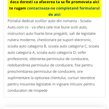
daca doresti ca afacerea ta sa fie promovata aici
te rugam
contacteaza-ne completand formularul
de aici
Portalul dedicat scolilor auto din romania - Scoala-
Auto.com.ro - va ofera cele mai bune scoli auto,
instructori auto foarte bine pregatiti, sali de legislatie
rutiera moderne, chestionare pe suport electronic,
scoala auto categoria B, scoala auto categoria C, scoala
auto categoria A, scoala auto categoria D, sofer
profesionist, obtinerea permisului de conducere,
redobandirea permisului de conducere, fise pentru
preschimbarea permisului de conducere, ore
suplimentare la optiunea clientului, cursuri teoretice
pentru insusirea legislatiei in vigoare inlcusiv pentru
conducatori de mopede