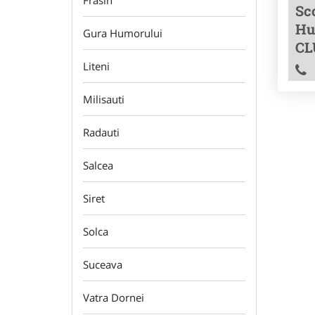
Frasin
Sc
Hu
Gura Humorului
CL
Liteni
Milisauti
Radauti
Salcea
Siret
Solca
Suceava
Vatra Dornei