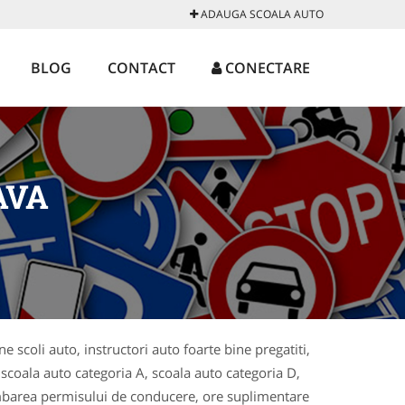
ADAUGA SCOALA AUTO
BLOG
CONTACT
CONECTARE
AVA
 scoli auto, instructori auto foarte bine pregatiti,
 scoala auto categoria A, scoala auto categoria D,
imbarea permisului de conducere, ore suplimentare