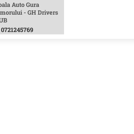
oala Auto Gura
morului - GH Drivers
UB
0721245769