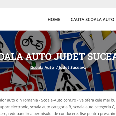
HOME
CAUTA SCOALA AUTO
OALA AUTO JUDET SUCE
Scoala Auto
/
Judet Suceava
lilor auto din romania - Scoala-Auto.com.ro - va ofera cele mai bune
suport electronic, scoala auto categoria B, scoala auto categoria C,
ucere, redobandirea permisului de conducere, fise pentru presch